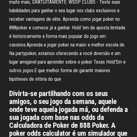
muito mais, GRATUITAMENTE. WSOP CLUBS - Teste suas
habilidades para ganhar o seu lugar nos clubs exclusivos e
receber vantagens de elite. Aprenda como jogar poker no
888poker e comece já a ganhar. Hold 'em de aposta limitada
é historicamente a forma mais popular do jogo em
cassinos.Aprenda a jogar poker na maior e melhor escola de
Na partypoker, estamos oferecendo a você diversão e um
lugar amigável para aprender sobre o poker Texas Hold'Em e
outros jogos.E que melhor forma de garantir maiores
hipóteses de vitória do que
Divirta-se partilhando com os seus
amigos, o seu jogo da semana, aquele
onde teve aquela jogada má, ou defenda a
sua jogada com base nas odds da
Calculadora de Poker de 888 Poker. A
poker odds calculator é um simulador que