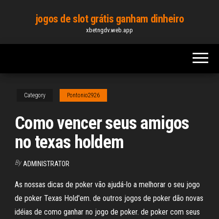
Skip
jogos de slot grátis ganham dinheiro
to
xbetngdv.web.app
the
content
Category
Pontonio2926
Como vencer seus amigos
no texas holdem
By
ADMINISTRATOR
As nossas dicas de poker vão ajudá-lo a melhorar o seu jogo
de poker Texas Hold'em. de outros jogos de poker dão novas
idéias de como ganhar no jogo de poker. de poker com seus