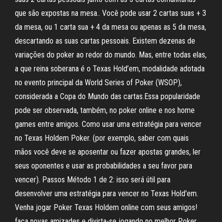
que são expostas na mesa.. Você pode usar 2 cartas suas + 3
da mesa, ou 1 carta sua + 4 da mesa ou apenas as 5 da mesa,
descartando as suas cartas pessoais. Existem dezenas de
variações do poker ao redor do mundo. Mas, entre todas elas,
a que reina soberana é o Texas Hold’em, modalidade adotada
no evento principal da World Series of Poker (WSOP),
considerada a Copa do Mundo das cartas.Essa popularidade
pode ser observada, também, no poker online e nos home
games entre amigos. Como usar uma estratégia para vencer
no Texas Holdem Poker. (por exemplo, saber com quais
mãos você deve se aposentar ou fazer apostas grandes, ler
seus oponentes e usar as probabilidades a seu favor para
vencer). Passos Método 1 de 2: isso será útil para
desenvolver uma estratégia para vencer no Texas Hold'em.
Venha jogar Poker Texas Holdem online com seus amigos!
faça novas amizades e divirta-se jogando no melhor Poker