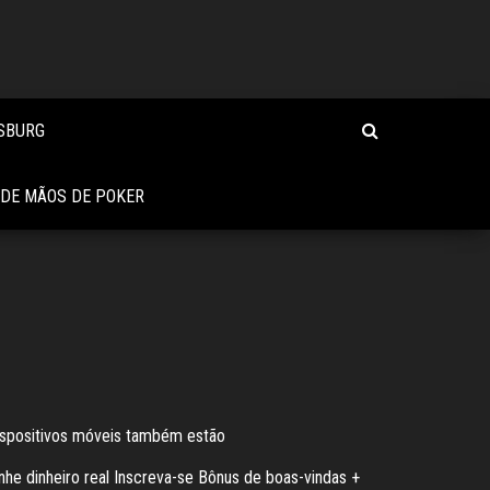
ISBURG
 DE MÃOS DE POKER
dispositivos móveis também estão
e dinheiro real Inscreva-se Bônus de boas-vindas +