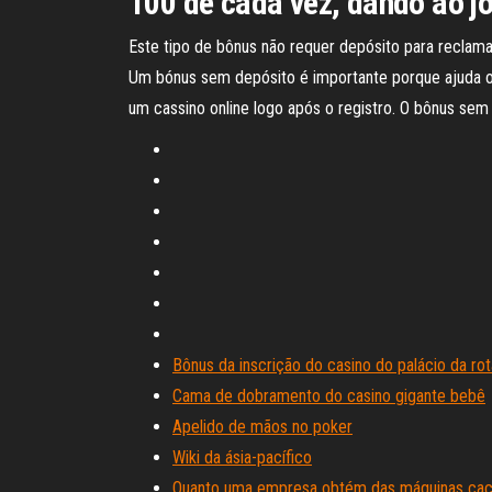
100 de cada vez, dando ao 
Este tipo de bônus não requer depósito para reclam
Um bónus sem depósito é importante porque ajuda os
um cassino online logo após o registro. O bônus sem
Bônus da inscrição do casino do palácio da ro
Cama de dobramento do casino gigante bebê
Apelido de mãos no poker
Wiki da ásia-pacífico
Quanto uma empresa obtém das máquinas caç