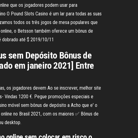
online que os jogadores podem usar para
ino O Pound Slots Casino é um lar para todas as suas
izamos todos os três jogos de mesa populares que
no online, o Betsson também oferece um bônus de
 é dobrado até $ 2019/10/11
nus sem Depósito Bônus de
do em janeiro 2021] Entre
as, os jogadores devem Ao se inscrever, melhor site
as- Vindas 1200 €. Pegue promoções especiais e
asino móvel sem bônus de depósito a Acho que e' o
s online no Brasil 2021, com os maiores ✅ Bônus de
ou desktop.
o online sem colocar em risco o