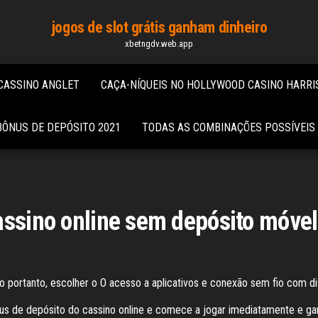
jogos de slot grátis ganham dinheiro
xbetngdv.web.app
CASSINO ANGLET
CAÇA-NÍQUEIS NO HOLLYWOOD CASINO HARR
BÔNUS DE DEPÓSITO 2021
TODAS AS COMBINAÇÕES POSSÍVEIS
assino online sem depósito móvel
o portanto, escolher o O acesso a aplicativos e conexão sem fio com 
de depósito do cassino online e comece a jogar imediatamente e ganh