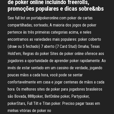
de poker online incluindo freerolls,
promoções populares e dicas sobre&nbs
See full list on portalpokeronline.com poker de cartas
compartilhadas; sorteado; A maioria dos jogos de poker
pertence às três primeiras categorias acima, e neles
encontramos as variedades mais populares: poker coberto
(draw ou 5 fechado) 7 aberto (7 Card Stud) Omaha; Texas
Hold’em; Regras do poker Sites de poker online oferece aos
jogadores a oportunidade de aprender poker rapidamente. Ao
invés de estar sentado em um cassino de verdade, jogando
poucas mãos a cada hora, você pode se sentar
confortavelmente em casa e jogar centenas de mãos a cada
hora. Os melhores sites de poker para jogadores brasileiros
são Bovada, 888poker, BetOnline poker, Partypoker,
pokerStars, Full Tilt e Titan poker. Preciso pagar taxas em
minhas vitórias de poker no