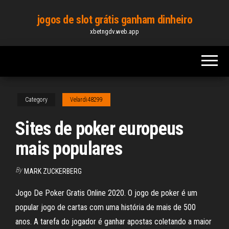
Skip
jogos de slot grátis ganham dinheiro
to
xbetngdv.web.app
the
content
Category
Velardi48299
Sites de poker europeus
mais populares
By
MARK ZUCKERBERG
Jogo De Poker Gratis Online 2020. O jogo de poker é um
popular jogo de cartas com uma história de mais de 500
anos. A tarefa do jogador é ganhar apostas coletando a maior