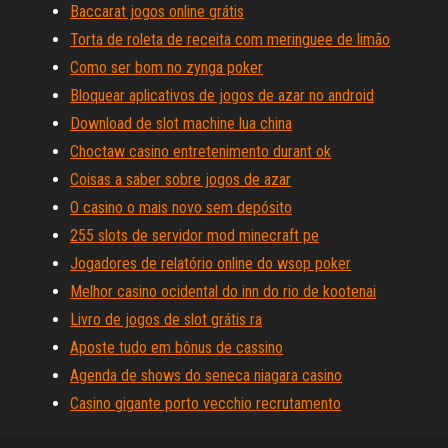
Baccarat jogos online grátis
Torta de roleta de receita com meringuee de limão
Como ser bom no zynga poker
Bloquear aplicativos de jogos de azar no android
Download de slot machine lua china
Choctaw casino entretenimento durant ok
Coisas a saber sobre jogos de azar
O casino o mais novo sem depósito
255 slots de servidor mod minecraft pe
Jogadores de relatório online do wsop poker
Melhor casino ocidental do inn do rio de kootenai
Livro de jogos de slot grátis ra
Aposte tudo em bônus de cassino
Agenda de shows do seneca niagara casino
Casino gigante porto vecchio recrutamento